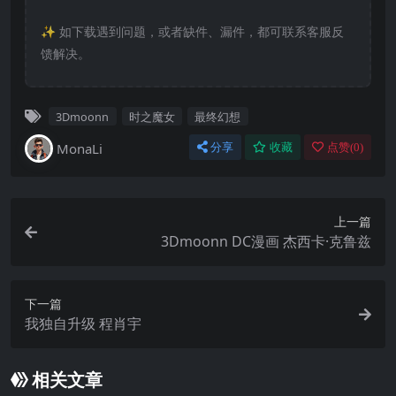
✨️ 如下载遇到问题，或者缺件、漏件，都可联系客服反
馈解决。
3Dmoonn
时之魔女
最终幻想
MonaLi
分享
收藏
点赞(
0
)
上一篇
3Dmoonn DC漫画 杰西卡·克鲁兹
下一篇
我独自升级 程肖宇
相关文章