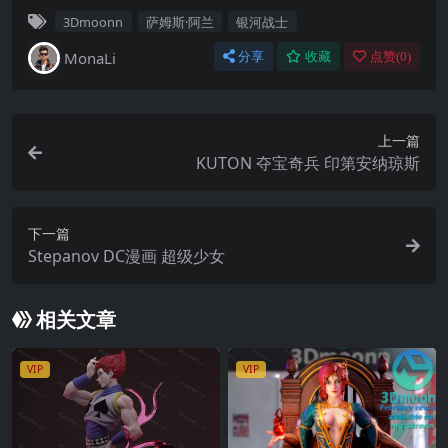
3Dmoonn
萨姆斯·阿兰
银河战士
MonaLi
分享
收藏
点赞(
0
)
上一篇
KUTON 夺宝奇兵 印第安纳琼斯
下一篇
Stepanov DC漫画 超级少女
相关文章
VIP
VIP