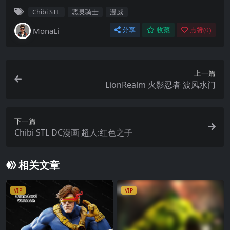
Chibi STL
恶灵骑士
漫威
MonaLi
分享
收藏
点赞(
0
)
上一篇
LionRealm 火影忍者 波风水门
下一篇
Chibi STL DC漫画 超人:红色之子
相关文章
VIP
VIP