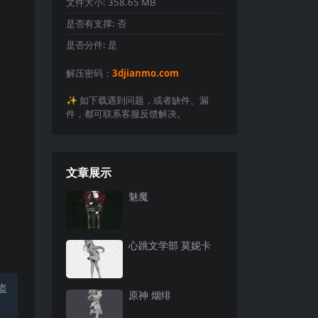
文件大小:
358.65 MB
是否有支撑:
否
是否分件:
是
解压密码：
3djianmo.com
✨️ 如下载遇到问题，或者缺件、漏
件，都可联系客服反馈解决。
文章展示
魅魔
心跳文学部 莫妮卡
盗
原神 烟绯