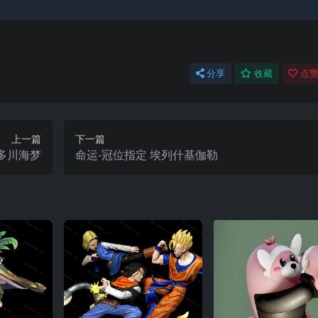
分享
收藏
点赞
上一篇
下一篇
多川海梦
命运-冠位指定 埃列什基伽勒