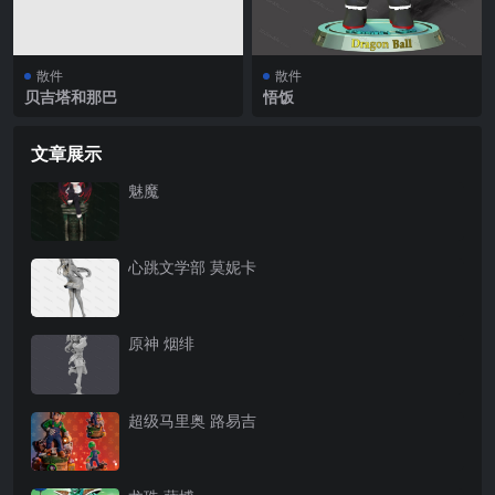
散件
散件
贝吉塔和那巴
悟饭
文章展示
魅魔
心跳文学部 莫妮卡
原神 烟绯
超级马里奥 路易吉