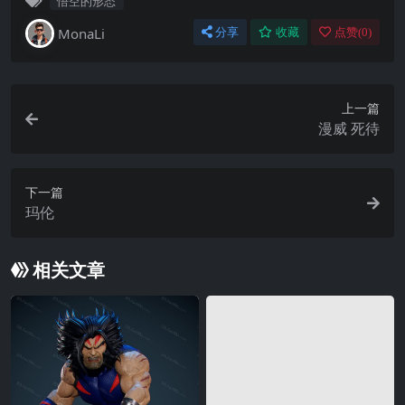
悟空的形态
MonaLi
分享
收藏
点赞(
0
)
上一篇
漫威 死待
下一篇
玛伦
相关文章