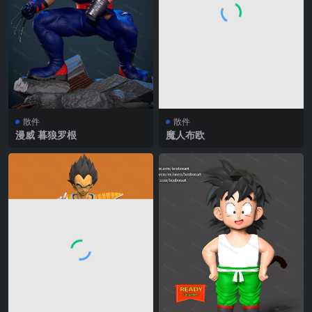
散件
散件
漫威 暮狼罗根
魔人布欧