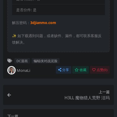
是否分件:
是
解压密码：
3djianmo.com
✨️ 如下载遇到问题，或者缺件、漏件，都可联系客服反
馈解决。
DC漫画
蝙蝠侠对战泥脸
MonaLi
分享
收藏
点赞(
0
)
上一篇
H3LL 魔物猎人荒野 洁玛
下一篇