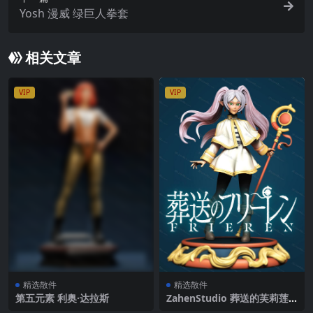
Yosh 漫威 绿巨人拳套
相关文章
VIP
VIP
精选散件
精选散件
第五元素 利奥·达拉斯
ZahenStudio 葬送的芙莉莲
芙莉莲