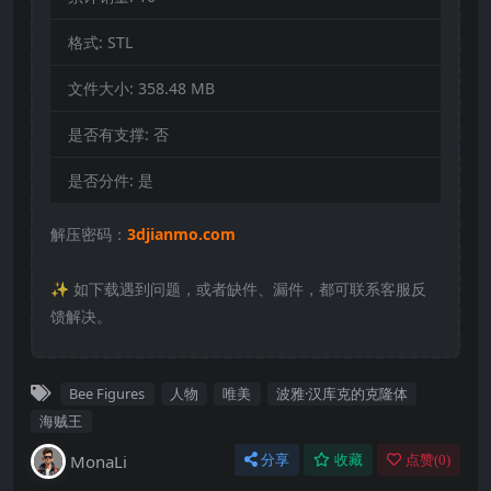
格式:
STL
文件大小:
358.48 MB
是否有支撑:
否
是否分件:
是
解压密码：
3djianmo.com
✨️ 如下载遇到问题，或者缺件、漏件，都可联系客服反
馈解决。
Bee Figures
人物
唯美
波雅·汉库克的克隆体
海贼王
MonaLi
分享
收藏
点赞(
0
)