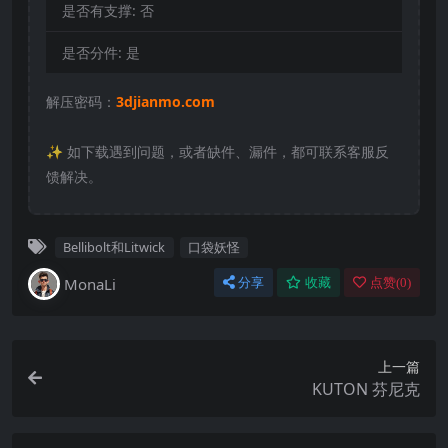
是否有支撑:
否
是否分件:
是
解压密码：
3djianmo.com
✨️ 如下载遇到问题，或者缺件、漏件，都可联系客服反
馈解决。
Bellibolt和Litwick
口袋妖怪
MonaLi
分享
收藏
点赞(
0
)
上一篇
KUTON 芬尼克