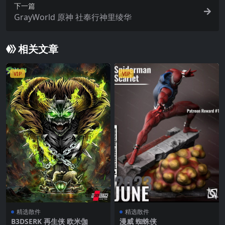
下一篇
GrayWorld 原神 社奉行神里绫华
相关文章
VIP
VIP
精选散件
精选散件
B3DSERK 再生侠 欧米伽
漫威 蜘蛛侠