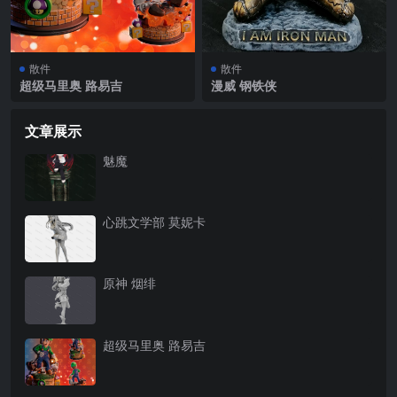
散件
散件
超级马里奥 路易吉
漫威 钢铁侠
文章展示
魅魔
心跳文学部 莫妮卡
原神 烟绯
超级马里奥 路易吉