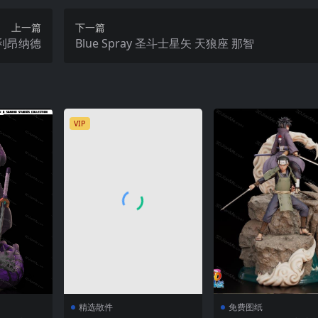
上一篇
下一篇
尼·利昂纳德
Blue Spray 圣斗士星矢 天狼座 那智
VIP
精选散件
免费图纸