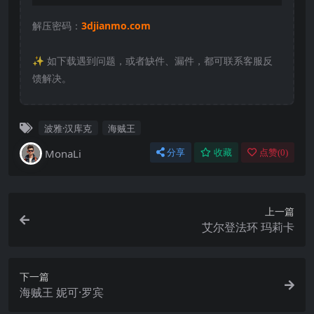
解压密码：
3djianmo.com
✨️ 如下载遇到问题，或者缺件、漏件，都可联系客服反
馈解决。
波雅·汉库克
海贼王
MonaLi
分享
收藏
点赞(
0
)
上一篇
艾尔登法环 玛莉卡
下一篇
海贼王 妮可·罗宾