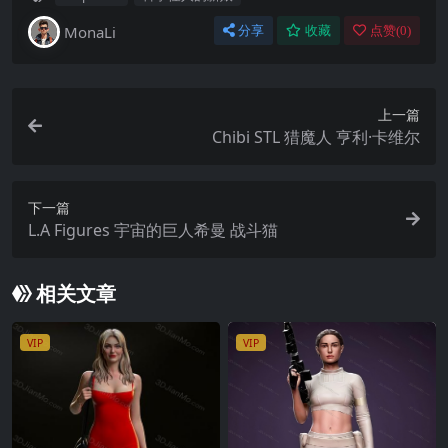
MonaLi
分享
收藏
点赞(
0
)
上一篇
Chibi STL 猎魔人 亨利·卡维尔
下一篇
L.A Figures 宇宙的巨人希曼 战斗猫
相关文章
VIP
VIP