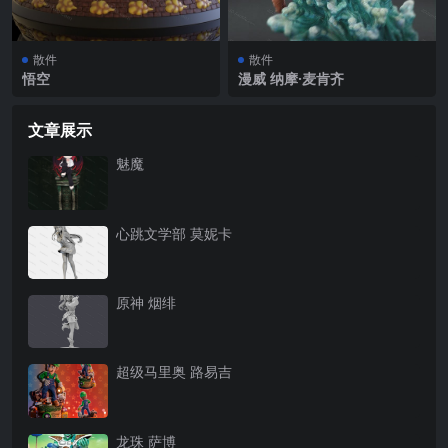
散件
散件
悟空
漫威 纳摩·麦肯齐
文章展示
魅魔
心跳文学部 莫妮卡
原神 烟绯
超级马里奥 路易吉
龙珠 萨博