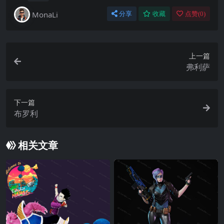
MonaLi
分享
收藏
点赞(
0
)
上一篇
弗利萨
下一篇
布罗利
相关文章