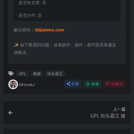
是否有支撑:
否
是否分件:
是
解压密码：
3djianmo.com
✨️ 如下载遇到问题，或者缺件、漏件，都可联系客服反
馈解决。
GPL
春丽
街头霸王
MonaLi
分享
收藏
点赞(
0
)
上一篇
GPL 街头霸王 隆