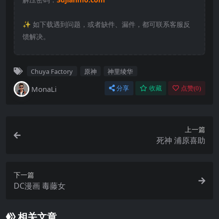
✨️ 如下载遇到问题，或者缺件、漏件，都可联系客服反
馈解决。
Chuya Factory
原神
神里绫华
MonaLi
分享
收藏
点赞(
0
)
上一篇
死神 浦原喜助
下一篇
DC漫画 毒藤女
相关文章