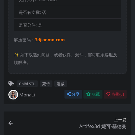
是否有支撑:
否
是否分件:
是
解压密码：
3djianmo.com
✨️ 如下载遇到问题，或者缺件、漏件，都可联系客服反
馈解决。
Chibi STL
死侍
漫威
MonaLi
分享
收藏
点赞(
0
)
上一篇
Artifex3d 妮可·基德曼