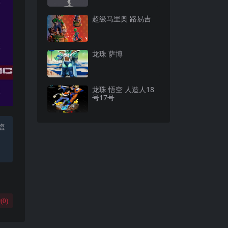
超级马里奥 路易吉
龙珠 萨博
龙珠 悟空 人造人18
号17号
盗
(
0
)