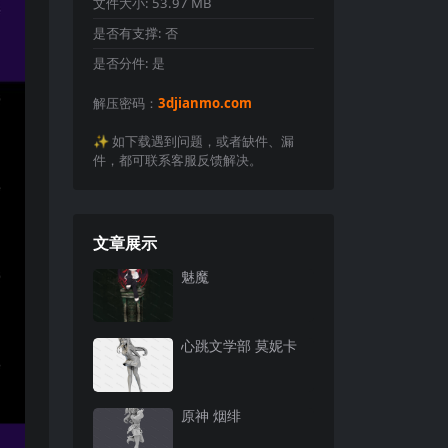
文件大小:
53.97 MB
是否有支撑:
否
是否分件:
是
解压密码：
3djianmo.com
✨️ 如下载遇到问题，或者缺件、漏
件，都可联系客服反馈解决。
文章展示
魅魔
心跳文学部 莫妮卡
原神 烟绯