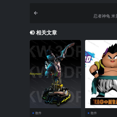
忍者神龟 米
相关文章
散件
散件