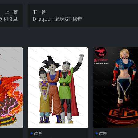
上一篇
下一篇
欧和撒旦
Dragoon 龙珠GT 穆奇
散件
散件