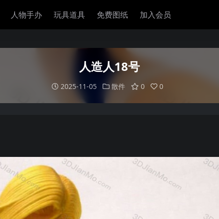
人物手办
玩具道具
免费图纸
加入会员
人造人18号
2025-11-05
散件
0
0