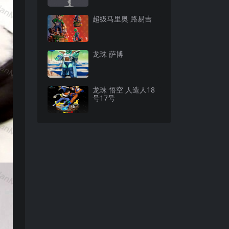
超级马里奥 路易吉
龙珠 萨博
龙珠 悟空 人造人18
号17号