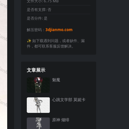
文件大小:
6.75 MB
是否有支撑:
否
是否分件:
是
解压密码：
3djianmo.com
✨️ 如下载遇到问题，或者缺件、漏
件，都可联系客服反馈解决。
文章展示
魅魔
心跳文学部 莫妮卡
原神 烟绯