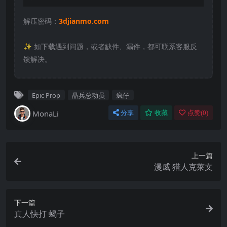
解压密码：
3djianmo.com
✨️ 如下载遇到问题，或者缺件、漏件，都可联系客服反
馈解决。
Epic Prop
晶兵总动员
疯仔
MonaLi
分享
收藏
点赞(
0
)
上一篇
漫威 猎人克莱文
下一篇
真人快打 蝎子