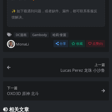
✨️ 如下载遇到问题，或者缺件、漏件，都可联系客服反
馈解决。
DC漫画
Gambody
哈莉·奎茵
MonaLi
分享
收藏
点赞(
0
)
上一篇
Lucas Perez 龙珠 小沙鲁
下一篇
OXO3D 原神 北斗
相关文章