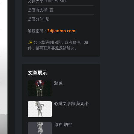
文件大小:
186.79 MB
是否有支撑:
否
是否分件:
是
解压密码：
3djianmo.com
✨️ 如下载遇到问题，或者缺件、漏
件，都可联系客服反馈解决。
文章展示
魅魔
心跳文学部 莫妮卡
原神 烟绯