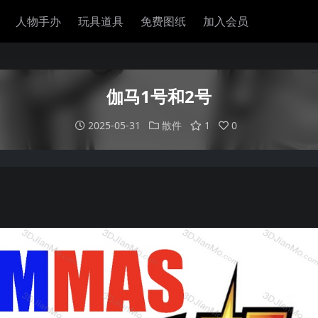
人物手办
玩具道具
免费图纸
加入会员
伽马1号和2号
2025-05-31
散件
1
0