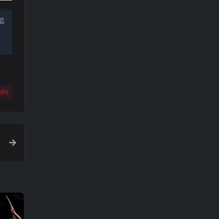
盗
(
0
)