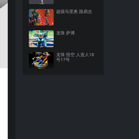
超级马里奥 路易吉
龙珠 萨博
龙珠 悟空 人造人18
号17号