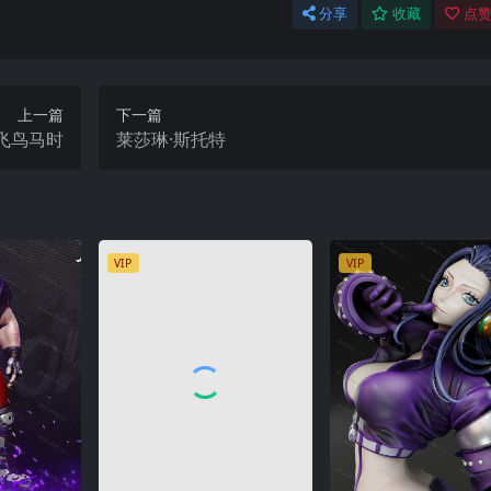
分享
收藏
点赞
上一篇
下一篇
飞鸟马时
莱莎琳·斯托特
VIP
VIP