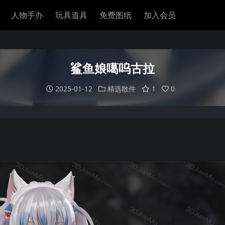
人物手办
玩具道具
免费图纸
加入会员
鲨鱼娘噶呜古拉
2025-01-12
精选散件
1
0