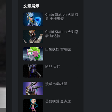
文章展示
Chibi Station 火影忍
者 干柿鬼鲛
Chibi Station 火影忍
者 迪达拉
口袋妖怪 雪瑞妮
MPF 天启
漫威 蜘蛛格温
英雄联盟 金克丝