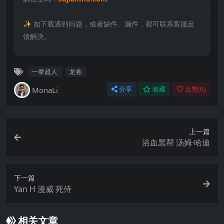
✨️ 如下载遇到问题，或者缺件、漏件，都可联系客服反
馈解决。
一拳超人
龙卷
MonaLi
分享
收藏
点赞(
0
)
上一篇
浴血黑帮 汤姆·哈迪
下一篇
Yan H 漫威 死侍
相关文章