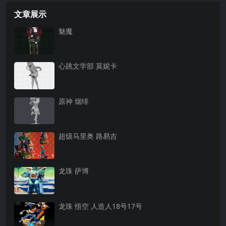
文章展示
魅魔
心跳文学部 莫妮卡
原神 烟绯
超级马里奥 路易吉
龙珠 萨博
龙珠 悟空 人造人18号17号