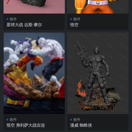
散件
散件
星球大战 达斯·摩尔
悟空
散件
散件
悟空 弗利萨大战吉连
漫威 蜘蛛侠