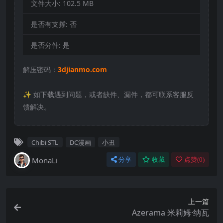
文件大小:
102.5 MB
是否有支撑:
否
是否分件:
是
解压密码：
3djianmo.com
✨️ 如下载遇到问题，或者缺件、漏件，都可联系客服反
馈解决。
Chibi STL
DC漫画
小丑
MonaLi
分享
收藏
点赞(
0
)
上一篇
Azerama 米莉姆·纳瓦