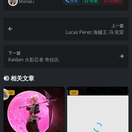
MonaLi
分享
收藏
点赞(
0
)
上一篇
Lucas Perez 海贼王 冯·克雷
下一篇
Kaidan 火影忍者 奇拉比
相关文章
VIP
VIP