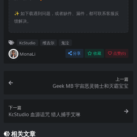
✨️ 如下载遇到问题，或者缺件、漏件，都可联系客服反
馈解决。
KcStudio
维吉尔
鬼泣
MonaLi
分享
收藏
点赞(
0
)
上一篇
Geek MB 宇宙恶灵骑士和灭霸宝宝
下一篇
KcStudio 血源诅咒 猎人捕手艾琳
相关文章