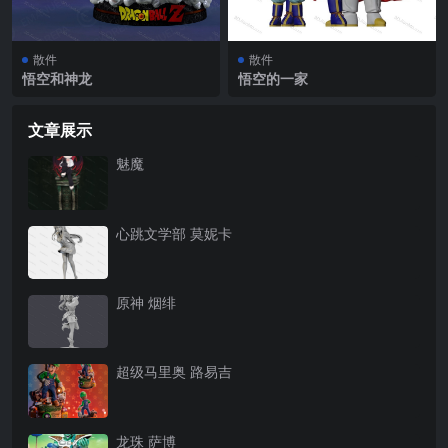
散件
散件
悟空和神龙
悟空的一家
文章展示
魅魔
心跳文学部 莫妮卡
原神 烟绯
超级马里奥 路易吉
龙珠 萨博