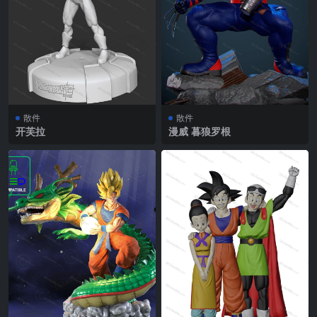
散件
散件
开芙拉
漫威 暮狼罗根