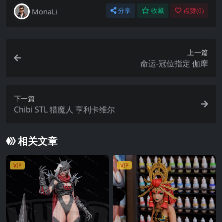
MonaLi
分享
收藏
点赞(
0
)
上一篇
命运-冠位指定 伽摩
下一篇
Chibi STL 猎魔人 亨利卡维尔
相关文章
VIP
VIP