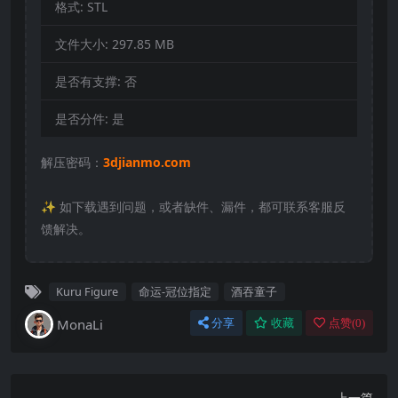
格式:
STL
文件大小:
297.85 MB
是否有支撑:
否
是否分件:
是
解压密码：
3djianmo.com
✨️ 如下载遇到问题，或者缺件、漏件，都可联系客服反
馈解决。
Kuru Figure
命运-冠位指定
酒吞童子
MonaLi
分享
收藏
点赞(
0
)
上一篇