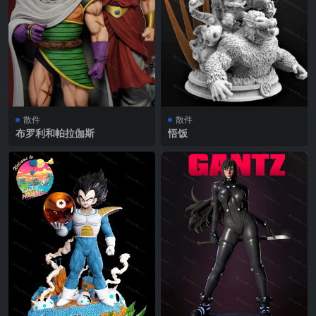
散件
散件
布罗利和帕拉伽斯
悟饭