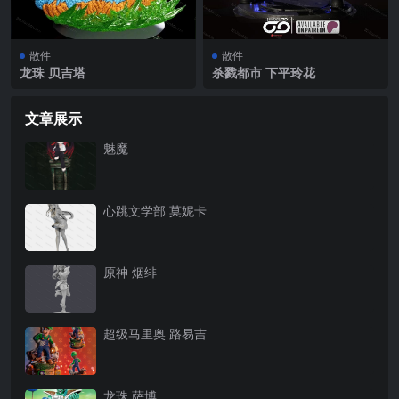
散件
散件
龙珠 贝吉塔
杀戮都市 下平玲花
文章展示
魅魔
心跳文学部 莫妮卡
原神 烟绯
超级马里奥 路易吉
龙珠 萨博