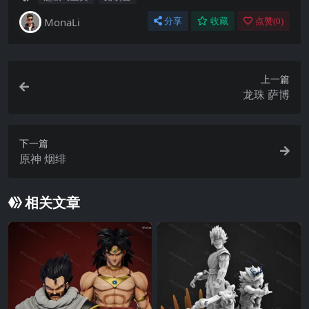
MonaLi
分享
收藏
点赞(
0
)
上一篇
龙珠 萨博
下一篇
原神 烟绯
相关文章