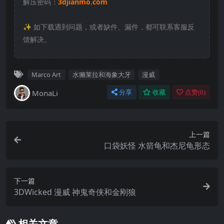
解压密码：
3djianmo.com
✨️ 如下载遇到问题，或者缺件、漏件，都可联系客服反
馈解决。
Marco Art
水獭莱拉和海象大牙
漫威
MonaLi
分享
收藏
点赞(
0
)
上一篇
口袋妖怪 水箭龟和杰尼龟形态
下一篇
3DWicked 漫威 神鬼奇侠和金刚狼
相关文章