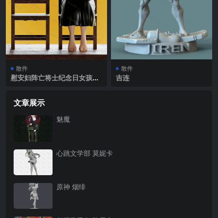
散件
散件
慰安妇阵亡将士纪念日女孩雕
吉连
像
文章展示
魅魔
心跳文学部 莫妮卡
原神 烟绯