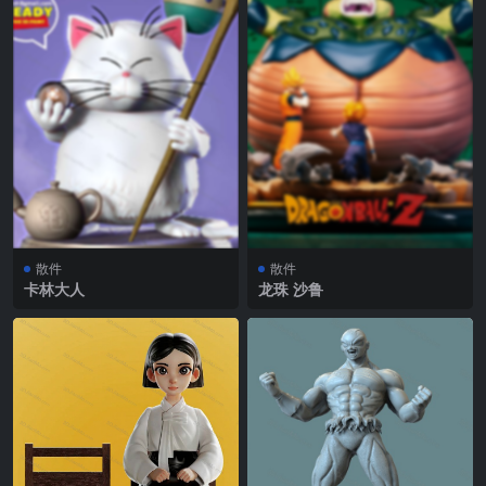
散件
散件
卡林大人
龙珠 沙鲁