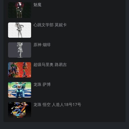
魅魔
心跳文学部 莫妮卡
原神 烟绯
超级马里奥 路易吉
龙珠 萨博
龙珠 悟空 人造人18号17号