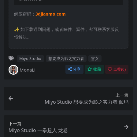
解压密码：
3djianmo.com
✨️ 如下载遇到问题，或者缺件、漏件，都可联系客服反
馈解决。
Miyo Studio
想要成为影之实力者
雪女
MonaLi
分享
收藏
点赞(
0
)
上一篇
Miyo Studio 想要成为影之实力者 伽玛
下一篇
Miyo Studio 一拳超人 龙卷