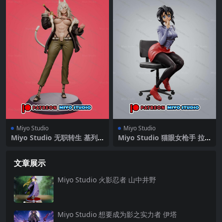
Miyo Studio
Miyo Studio
Miyo Studio 无职转生 基列
Miyo Studio 猫眼女枪手 拉
奴
莉
文章展示
Miyo Studio 火影忍者 山中井野
Miyo Studio 想要成为影之实力者 伊塔