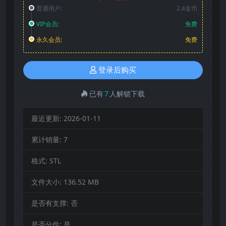
普通用户:
2.4金币
VIP会员:
免费
永久会员:
免费
登录后购买
已有
7
人解锁下载
最近更新:
2026-01-11
累计销量:
7
格式:
STL
文件大小:
136.52 MB
是否有支撑:
否
是否分件:
是