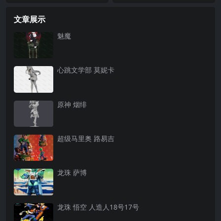
文章展示
魅魔
心跳文学部 莫妮卡
原神 烟绯
超级马里奥 路易吉
龙珠 萨博
龙珠 悟空 人造人18号17号