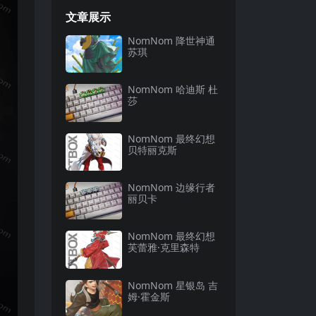
文章展示
NomNom 降世神通
苏琪
NomNom 哈迪斯 杜
莎
NomNom 最终幻想
贝特丽克斯
NomNom 边缘行者
丽贝卡
NomNom 最终幻想
芙蕾雅·克里森特
NomNom 星银岛 吉
姆·霍金斯