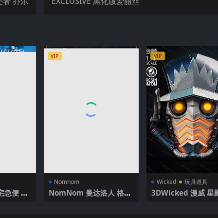
生还者 乔尔
EXCLUSIVE 黑化版爱丽丝
VIP
VIP
Nomnom
Wicked
玩具道具
宅急便 琪
NomNom 曼达洛人 格洛
3DWicked 漫威 
古