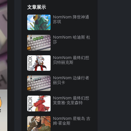
文章展示
NomNom 降世神通
苏琪
NomNom 哈迪斯 杜
莎
NomNom 最终幻想
贝特丽克斯
NomNom 边缘行者
丽贝卡
NomNom 最终幻想
芙蕾雅·克里森特
NomNom 星银岛 吉
姆·霍金斯