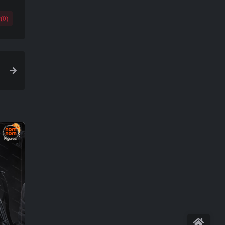
(
0
)