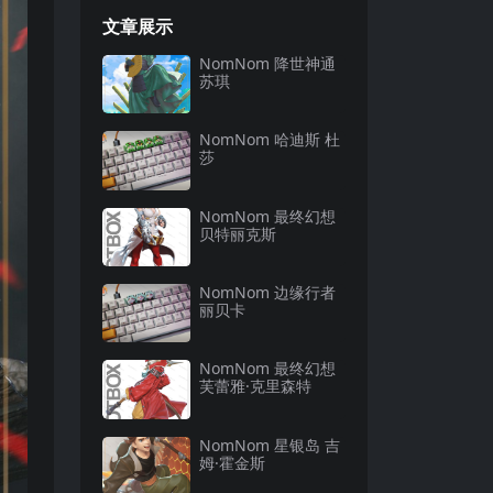
文章展示
NomNom 降世神通
苏琪
NomNom 哈迪斯 杜
莎
NomNom 最终幻想
贝特丽克斯
NomNom 边缘行者
丽贝卡
NomNom 最终幻想
芙蕾雅·克里森特
NomNom 星银岛 吉
姆·霍金斯