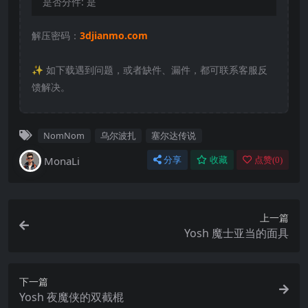
是否分件:
是
解压密码：
3djianmo.com
✨️ 如下载遇到问题，或者缺件、漏件，都可联系客服反
馈解决。
NomNom
乌尔波扎
塞尔达传说
MonaLi
分享
收藏
点赞(
0
)
上一篇
Yosh ‌魔士亚当的面具
下一篇
Yosh ‌夜魔侠的双截棍