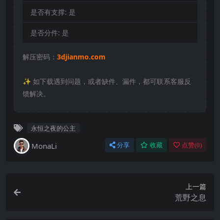
是否有支撑:
是
是否分件:
是
解压密码：
3djianmo.com
✨️ 如下载遇到问题，或者缺件、漏件，都可联系客服反
馈解决。
永恒之夜的公主
MonaLi
分享
收藏
点赞(
0
)
上一篇
荒野之息