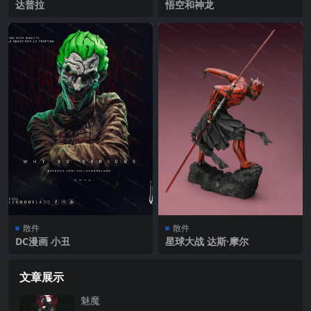
达普拉
悟空和神龙
散件
散件
DC漫画 小丑
星球大战 达斯·摩尔
文章展示
魅魔