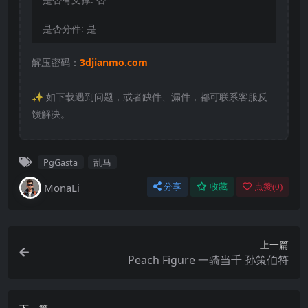
是否分件:
是
解压密码：
3djianmo.com
✨️ 如下载遇到问题，或者缺件、漏件，都可联系客服反
馈解决。
PgGasta
乱马
MonaLi
分享
收藏
点赞(
0
)
上一篇
Peach Figure 一骑当千 孙策伯符