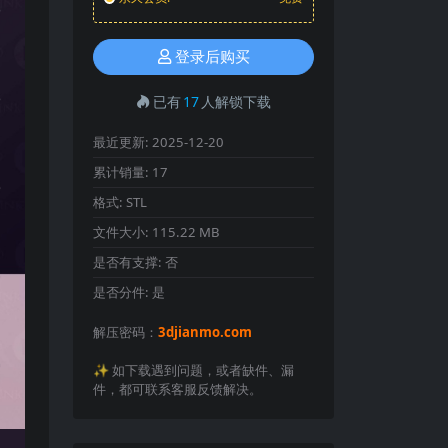
登录后购买
已有
17
人解锁下载
最近更新:
2025-12-20
累计销量:
17
格式:
STL
文件大小:
115.22 MB
是否有支撑:
否
是否分件:
是
解压密码：
3djianmo.com
✨️ 如下载遇到问题，或者缺件、漏
件，都可联系客服反馈解决。