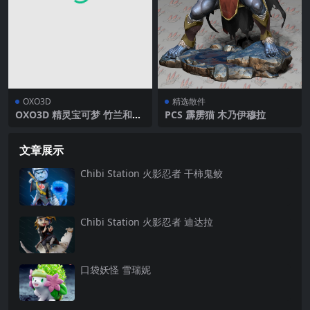
OXO3D
精选散件
OXO3D 精灵宝可梦 竹兰和圆
PCS 霹雳猫 木乃伊穆拉
陆鲨
文章展示
Chibi Station 火影忍者 干柿鬼鲛
Chibi Station 火影忍者 迪达拉
口袋妖怪 雪瑞妮