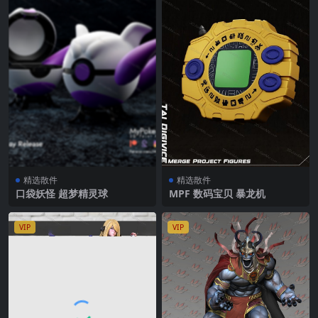
精选散件
精选散件
口袋妖怪 超梦精灵球
MPF 数码宝贝 暴龙机
VIP
VIP