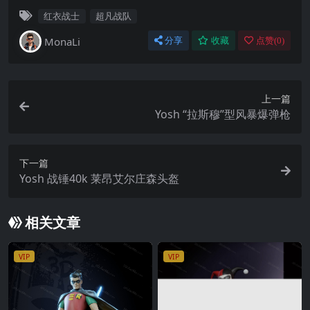
红衣战士
超凡战队
MonaLi
分享
收藏
点赞(
0
)
上一篇
Yosh “拉斯穆”型风暴爆弹枪
下一篇
Yosh 战锤40k 莱昂艾尔庄森头盔
相关文章
VIP
VIP