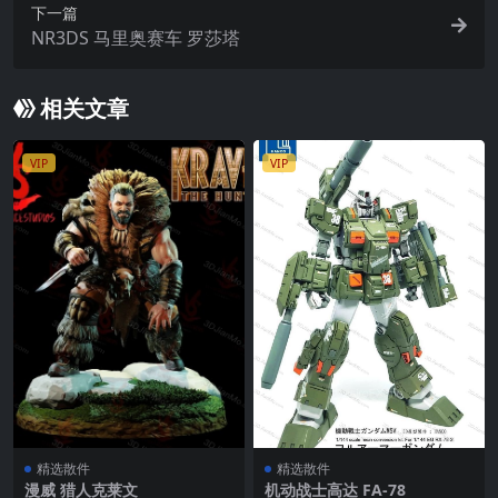
下一篇
NR3DS 马里奥赛车 罗莎塔
相关文章
VIP
VIP
精选散件
精选散件
漫威 猎人克莱文
机动战士高达 FA-78