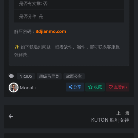
是否有支撑:
否
是否分件:
是
解压密码：
3djianmo.com
✨️ 如下载遇到问题，或者缺件、漏件，都可联系客服反
馈解决。
NR3DS
超级马里奥
黛西公主
MonaLi
分享
收藏
点赞(
0
)
上一篇
KUTON 胜利女神