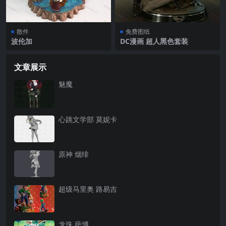
散件
免费图纸
波伦加
DC漫画 超人黑色套装
文章展示
魅魔
心跳文学部 莫妮卡
原神 烟绯
超级马里奥 路易吉
龙珠 萨博