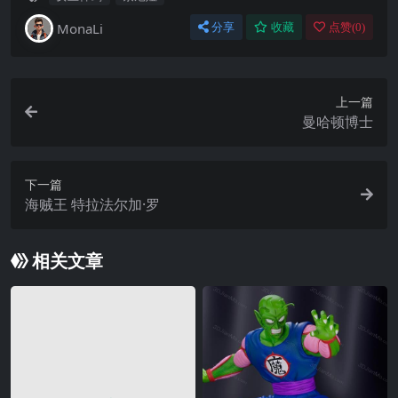
MonaLi
分享
收藏
点赞(
0
)
上一篇
曼哈顿博士
下一篇
海贼王 特拉法尔加·罗
相关文章