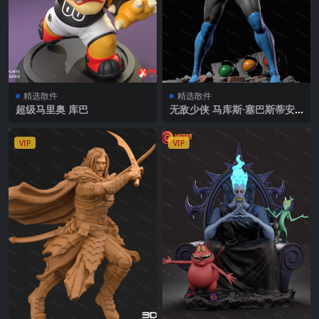
精选散件
精选散件
超级马里奥 库巴
无敌少侠 马库斯·塞巴斯蒂安·
格雷森
VIP
VIP