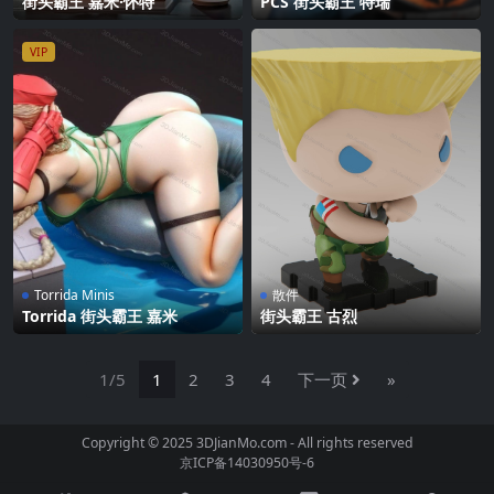
街头霸王 嘉米·怀特
PCS 街头霸王 特瑞
VIP
Torrida Minis
散件
Torrida 街头霸王 嘉米
街头霸王 古烈
1/5
1
2
3
4
下一页
»
Copyright © 2025 3DJianMo.com - All rights reserved
京ICP备14030950号-6