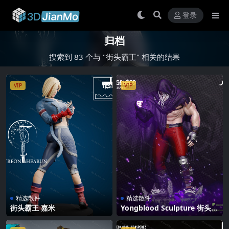
登录
归档
搜索到 83 个与 "街头霸王" 相关的结果
VIP
VIP
精选散件
精选散件
街头霸王 嘉米
Yongblood Sculpture 街头霸
王 将军拜森